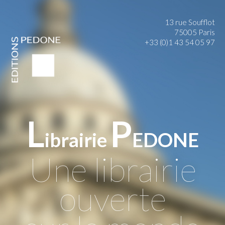
13 rue Soufflot
75005 Paris
+33 (0)1 43 54 05 97
L
P
ibrairie
EDONE
Une librairie
ouverte