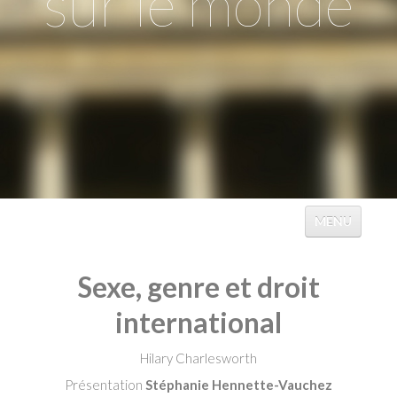
sur le monde
MENU
ACCUEIL
Sexe, genre et droit
ÉVÉNEMENTS
international
TABLES
Hilary Charlesworth
CATALOGUES
Présentation
Stéphanie Hennette-Vauchez