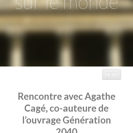
sur le monde
MENU
ACCUEIL
Rencontre avec Agathe
ÉVÉNEMENTS
Cagé, co-auteure de
TABLES
l’ouvrage Génération
CATALOGUES
2040