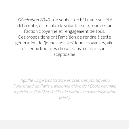
Génération 2040
a le souhait de bâtir une société
différente, emprunte de volontarisme, fondée sur
l’action citoyenne et l’engagement de tous.
Ces propositions ont l’ambition de rendre à cette
génération de “jeunes adultes” leurs croyances, afin
d’aller au bout des choses sans freins et sans
scepticisme
Agathe Cagé Doctorante en sciences politiques à
l’université de Paris-I, ancienne élève de l’Ecole normale
supérieure (ENS) et de l’Ecole nationale d’administration
(ENA).