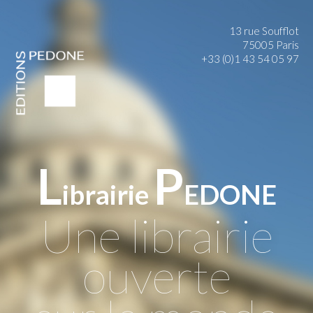
13 rue Soufflot
75005 Paris
+33 (0)1 43 54 05 97
L
P
ibrairie
EDONE
Une librairie
ouverte