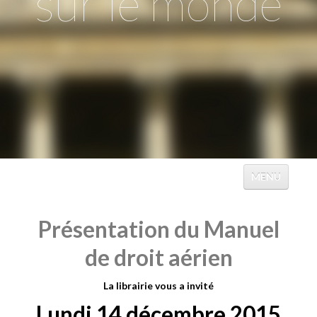
sur le monde
MENU
ACCUEIL
Présentation du Manuel
ÉVÉNEMENTS
de droit aérien
TABLES
La librairie vous a invité
CATALOGUES
Lundi 14 décembre 2015