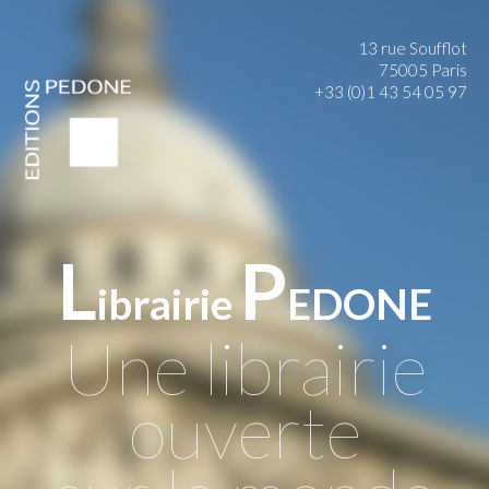
13 rue Soufflot
75005 Paris
+33 (0)1 43 54 05 97
L
P
ibrairie
EDONE
Une librairie
ouverte