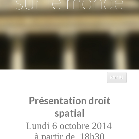
sur le monde
MENU
ACCUEIL
Présentation droit
ÉVÉNEMENTS
spatial
TABLES
Lundi 6 octobre 2014
CATALOGUES
à partir de 18h30