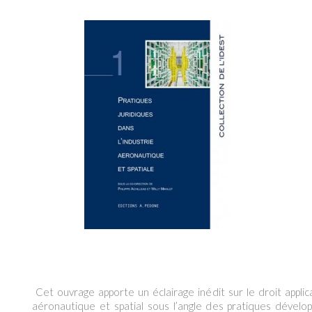
Cet ouvrage apporte un éclairage inédit sur le droit appli
aéronautique et spatial sous l’angle des pratiques dévelo