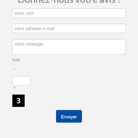
huit
−
=
Envoyer