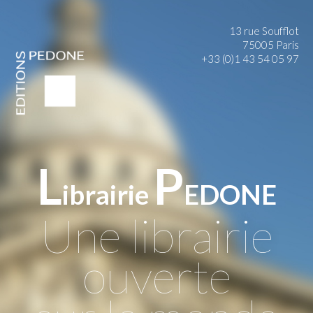
13 rue Soufflot
75005 Paris
+33 (0)1 43 54 05 97
L
P
ibrairie
EDONE
Une librairie
ouverte