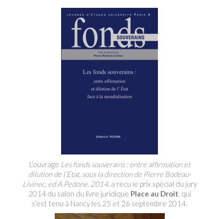
L’ouvrage
Les fonds souverains : entre affirmation et
dilution de l’Etat, sous la direction de Pierre Bodeau-
Livinec, ed A.Pedone, 2014
, a recu le prix spécial du jury
2014 du salon du livre juridique
Place au Droit
, qui
s’est tenu à Nancy les 25 et 26 septembre 2014.