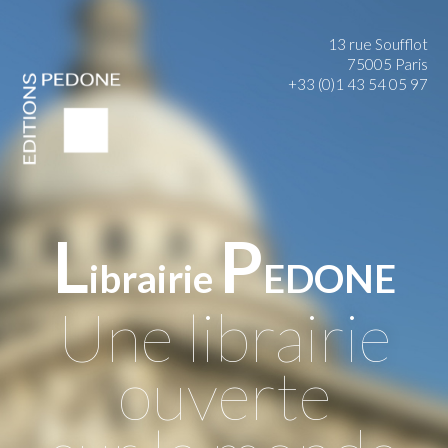
13 rue Soufflot
75005 Paris
+33 (0)1 43 54 05 97
L
P
ibrairie
EDONE
Une librairie
ouverte