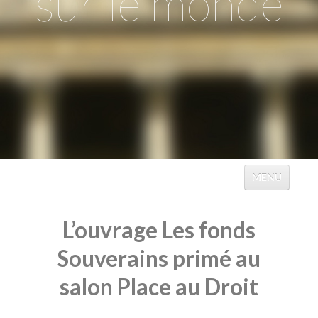
sur le monde
MENU
ACCUEIL
L’ouvrage Les fonds
ÉVÉNEMENTS
Souverains primé au
TABLES
salon Place au Droit
CATALOGUES