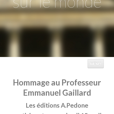
sur le monde
MENU
ACCUEIL
Hommage au Professeur
ÉVÉNEMENTS
Emmanuel Gaillard
TABLES
Les éditions A.Pedone
CATALOGUES