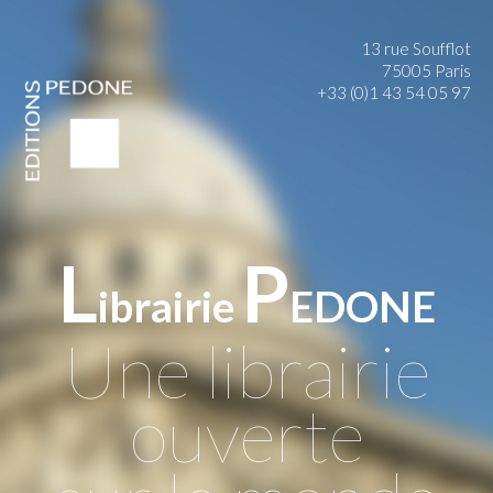
13 rue Soufflot
75005 Paris
+33 (0)1 43 54 05 97
L
P
ibrairie
EDONE
Une librairie
ouverte