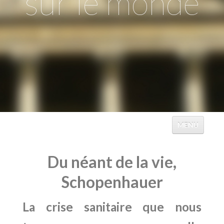
sur le monde
MENU
ACCUEIL
Du néant de la vie,
ÉVÉNEMENTS
Schopenhauer
TABLES
La crise sanitaire que nous
CATALOGUES