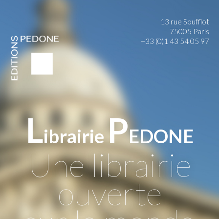
13 rue Soufflot
75005 Paris
+33 (0)1 43 54 05 97
L
P
ibrairie
EDONE
Une librairie
ouverte