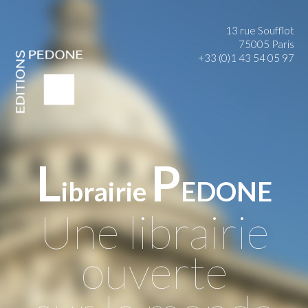
13 rue Soufflot
75005 Paris
+33 (0)1 43 54 05 97
L
P
ibrairie
EDONE
Une librairie
ouverte