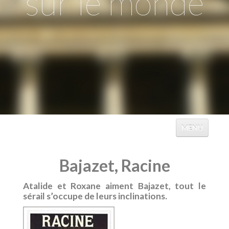
sur le monde
MENU
ACCUEIL
Bajazet, Racine
ÉVÉNEMENTS
Atalide et Roxane aiment Bajazet, tout le
TABLES
sérail s’occupe de leurs inclinations.
CATALOGUES