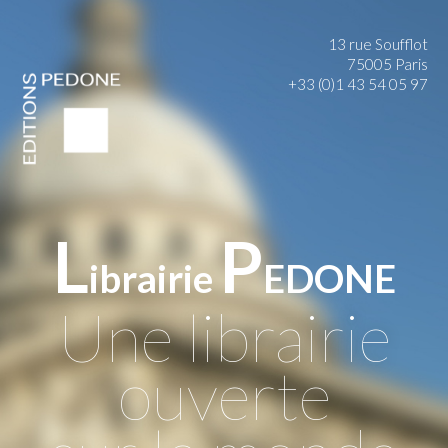
13 rue Soufflot
75005 Paris
+33 (0)1 43 54 05 97
L
P
ibrairie
EDONE
Une librairie
ouverte