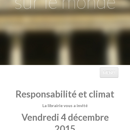
sur le monde
MENU
ACCUEIL
Responsabilité et climat
ÉVÉNEMENTS
La librairie vous a invité
TABLES
Vendredi 4 décembre
CATALOGUES
2015